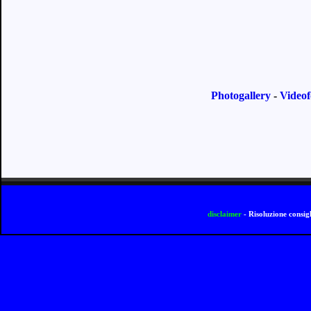
Photogallery
-
Videof
disclaimer
- Risoluzione consi